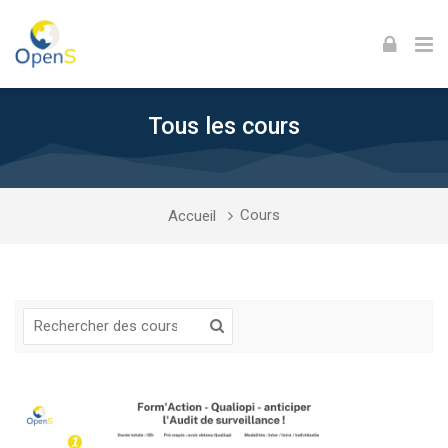
Skip to navigation
Skip to login form
Skip to footer
Passer au contenu principal
Tous les cours
Cours
Accueil