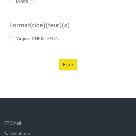
Divers
(1)
Format(rice)(teur)(s)
Virginie CHRISTEN
(2)
Passer Navigation
Navigation
Accueil
Mes cours
Mes cours
Email
Cours
Téléphone